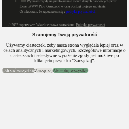
Wyrażam zgodę na przetwarzanie moich danych osobowych przez
ExpertWWW Piotr Gruszecki w celu obsługi mojego zapytania.
Oświadczam, że zapoznałem się z
polityką prywatności
.
©
20??
expertwww. Wszelkie prawa zastrzeżone.
Polityka prywatności
Szanujemy Twoją prywatność
Używamy ciasteczek, żeby nasza strona wyglądała lepiej oraz w
celach analitycznych i marketingowych. Szczegółowe informacje o
ciasteczkach i selektywne wyrażenie zgody jest możliwe po
kliknięciu przycisku “Zarządzaj”.
Odrzuć wszystkie
Zarządzaj
Akceptuj wszystkie